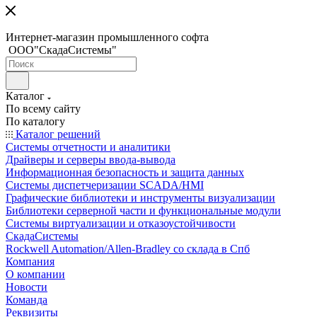
Интернет-магазин промышленного софта
ООО"СкадаСистемы"
Каталог
По всему сайту
По каталогу
Каталог решений
Системы отчетности и аналитики
Драйверы и серверы ввода-вывода
Информационная безопасность и защита данных
Системы диспетчеризации SCADA/HMI
Графические библиотеки и инструменты визуализации
Библиотеки серверной части и функциональные модули
Системы виртуализации и отказоустойчивости
СкадаСистемы
Rockwell Automation/Allen-Bradley со склада в Спб
Компания
О компании
Новости
Команда
Реквизиты