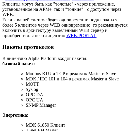
Клиенты могут быть как "толстые" - через приложение,
установленное на АРМе, так и "тонкие" - с доступом через
WEB.
Если к вашей системе будет одновременно подключаться
более 5 клиентов через WEB одновременно, то рекомендуется
включить в архитектуру выделенный WEB сервер и
приобрести для него лицензию
WEB-PORTAL
.
Пакеты протоколов
В лицензию Alpha.Platform входят пакеты:
базовый пакет:
Modbus RTU и TCP в режимах Master и Slave
МЭК / IEC 101 и 104 в режимах Master и Slave
MQTT
Syslog
OPC DA
OPC UA
SNMP Manager
Энергетика
:
МЭК 61850 Клиент
ТЭМ 104 Master