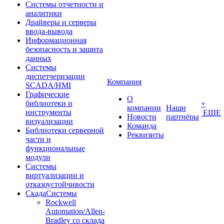
Системы отчетности и
аналитики
Драйверы и серверы
ввода-вывода
Информационная
безопасность и защита
данных
Системы
диспетчеризации
Компания
SCADA/HMI
Графические
О
библиотеки и
+
компании
Наши
инструменты
ЕЩЕ
Новости
партнёры
визуализации
Команда
Библиотеки серверной
Реквизиты
части и
функциональные
модули
Системы
виртуализации и
отказоустойчивости
СкадаСистемы
Rockwell
Automation/Allen-
Bradley со склада