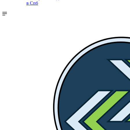
в Спб