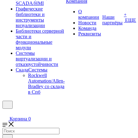
Компания
SCADA/HMI
Графические
О
библиотеки и
+
компании
Наши
инструменты
ЕЩЕ
Новости
партнёры
визуализации
Команда
Библиотеки серверной
Реквизиты
части и
функциональные
модули
Системы
виртуализации и
отказоустойчивости
СкадаСистемы
Rockwell
Automation/Allen-
Bradley со склада
в Спб
Корзина
0