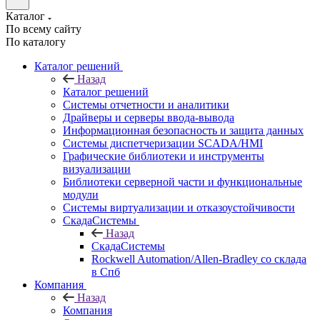
Каталог
По всему сайту
По каталогу
Каталог решений
Назад
Каталог решений
Системы отчетности и аналитики
Драйверы и серверы ввода-вывода
Информационная безопасность и защита данных
Системы диспетчеризации SCADA/HMI
Графические библиотеки и инструменты
визуализации
Библиотеки серверной части и функциональные
модули
Системы виртуализации и отказоустойчивости
СкадаСистемы
Назад
СкадаСистемы
Rockwell Automation/Allen-Bradley со склада
в Спб
Компания
Назад
Компания