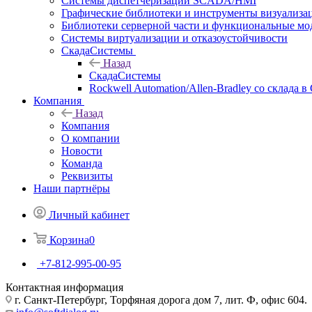
Системы диспетчеризации SCADA/HMI
Графические библиотеки и инструменты визуализа
Библиотеки серверной части и функциональные мо
Системы виртуализации и отказоустойчивости
СкадаСистемы
Назад
СкадаСистемы
Rockwell Automation/Allen-Bradley со склада в
Компания
Назад
Компания
О компании
Новости
Команда
Реквизиты
Наши партнёры
Личный кабинет
Корзина
0
+7-812-995-00-95
Контактная информация
г. Санкт-Петербург, Торфяная дорога дом 7, лит. Ф, офис 604.