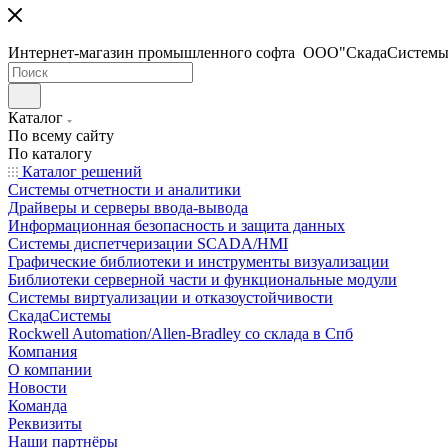
Интернет-магазин промышленного софта ООО"СкадаСистемы
Каталог
По всему сайту
По каталогу
Каталог решений
Системы отчетности и аналитики
Драйверы и серверы ввода-вывода
Информационная безопасность и защита данных
Системы диспетчеризации SCADA/HMI
Графические библиотеки и инструменты визуализации
Библиотеки серверной части и функциональные модули
Системы виртуализации и отказоустойчивости
СкадаСистемы
Rockwell Automation/Allen-Bradley со склада в Спб
Компания
О компании
Новости
Команда
Реквизиты
Наши партнёры