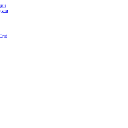
ции
дули
 Спб