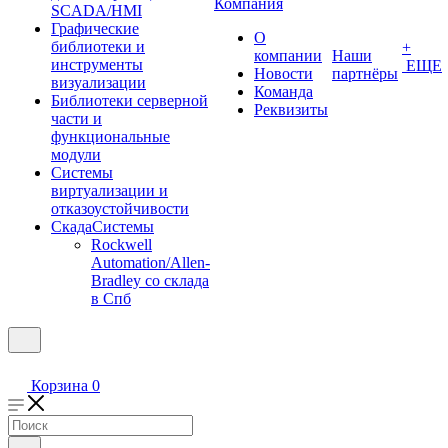
Компания
SCADA/HMI
Графические
О
библиотеки и
+
компании
Наши
инструменты
ЕЩЕ
Новости
партнёры
визуализации
Команда
Библиотеки серверной
Реквизиты
части и
функциональные
модули
Системы
виртуализации и
отказоустойчивости
СкадаСистемы
Rockwell
Automation/Allen-
Bradley со склада
в Спб
Корзина
0