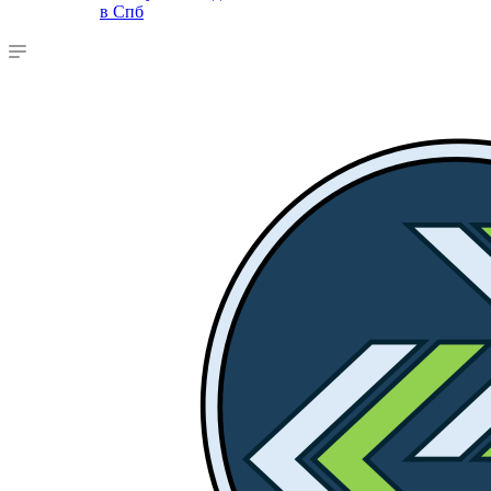
в Спб