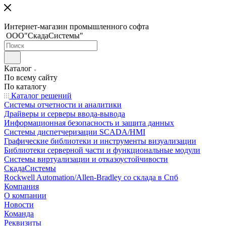
Интернет-магазин промышленного софта
ООО"СкадаСистемы"
Каталог
По всему сайту
По каталогу
Каталог решений
Системы отчетности и аналитики
Драйверы и серверы ввода-вывода
Информационная безопасность и защита данных
Системы диспетчеризации SCADA/HMI
Графические библиотеки и инструменты визуализации
Библиотеки серверной части и функциональные модули
Системы виртуализации и отказоустойчивости
СкадаСистемы
Rockwell Automation/Allen-Bradley со склада в Спб
Компания
О компании
Новости
Команда
Реквизиты