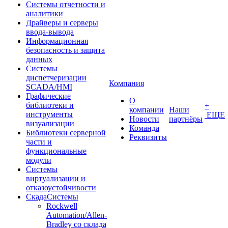
Системы отчетности и
аналитики
Драйверы и серверы
ввода-вывода
Информационная
безопасность и защита
данных
Системы
диспетчеризации
Компания
SCADA/HMI
Графические
О
библиотеки и
+
компании
Наши
инструменты
ЕЩЕ
Новости
партнёры
визуализации
Команда
Библиотеки серверной
Реквизиты
части и
функциональные
модули
Системы
виртуализации и
отказоустойчивости
СкадаСистемы
Rockwell
Automation/Allen-
Bradley со склада