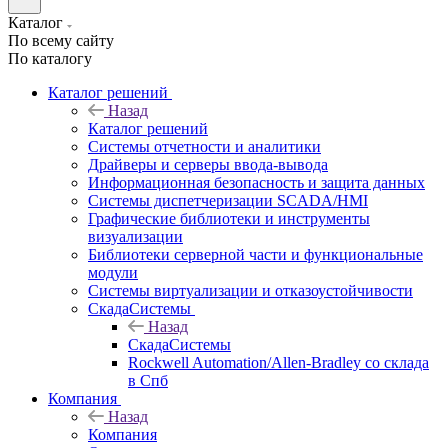
Каталог
По всему сайту
По каталогу
Каталог решений
Назад
Каталог решений
Системы отчетности и аналитики
Драйверы и серверы ввода-вывода
Информационная безопасность и защита данных
Системы диспетчеризации SCADA/HMI
Графические библиотеки и инструменты
визуализации
Библиотеки серверной части и функциональные
модули
Системы виртуализации и отказоустойчивости
СкадаСистемы
Назад
СкадаСистемы
Rockwell Automation/Allen-Bradley со склада
в Спб
Компания
Назад
Компания