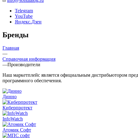
info@softdialog.ru
Telegram
YouTube
Яндекс.Дзен
Бренды
Главная
—
Справочная информация
—
Производители
Наш маркетплейс является официальным дистрибьютором предст
программного обеспечения.
Динно
Киберпротект
InfoWatch
Атомик Софт