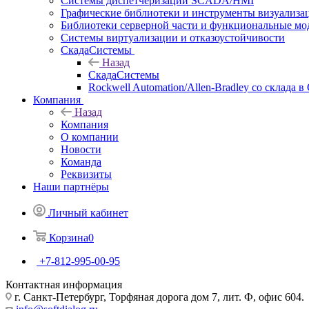
Системы диспетчеризации SCADA/HMI
Графические библиотеки и инструменты визуализа
Библиотеки серверной части и функциональные мо
Системы виртуализации и отказоустойчивости
СкадаСистемы
Назад
СкадаСистемы
Rockwell Automation/Allen-Bradley со склада в
Компания
Назад
Компания
О компании
Новости
Команда
Реквизиты
Наши партнёры
Личный кабинет
Корзина
0
+7-812-995-00-95
Контактная информация
г. Санкт-Петербург, Торфяная дорога дом 7, лит. Ф, офис 604.