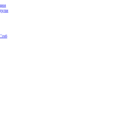
ции
дули
 Спб