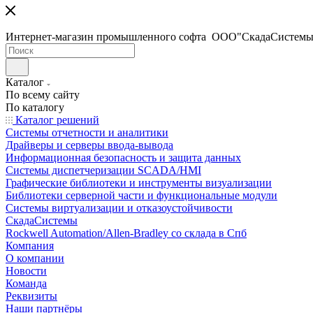
Интернет-магазин промышленного софта ООО"СкадаСистемы
Каталог
По всему сайту
По каталогу
Каталог решений
Системы отчетности и аналитики
Драйверы и серверы ввода-вывода
Информационная безопасность и защита данных
Системы диспетчеризации SCADA/HMI
Графические библиотеки и инструменты визуализации
Библиотеки серверной части и функциональные модули
Системы виртуализации и отказоустойчивости
СкадаСистемы
Rockwell Automation/Allen-Bradley со склада в Спб
Компания
О компании
Новости
Команда
Реквизиты
Наши партнёры