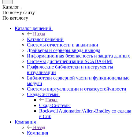
Каталог
По всему сайту
По каталогу
Каталог решений
Назад
Каталог решений
Системы отчетности и аналитики
Драйверы и серверы ввода-вывода
Информационная безопасность и защита данных
Системы диспетчеризации SCADA/HMI
Графические библиотеки и инструменты
визуализации
Библиотеки серверной части и функциональные
модули
Системы виртуализации и отказоустойчивости
СкадаСистемы
Назад
СкадаСистемы
Rockwell Automation/Allen-Bradley со склада
в Спб
Компания
Назад
Компания