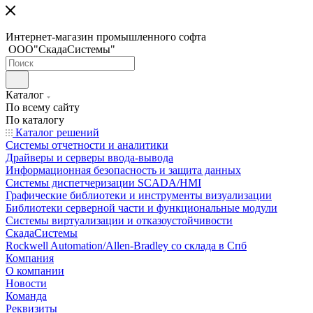
Интернет-магазин промышленного софта
ООО"СкадаСистемы"
Каталог
По всему сайту
По каталогу
Каталог решений
Системы отчетности и аналитики
Драйверы и серверы ввода-вывода
Информационная безопасность и защита данных
Системы диспетчеризации SCADA/HMI
Графические библиотеки и инструменты визуализации
Библиотеки серверной части и функциональные модули
Системы виртуализации и отказоустойчивости
СкадаСистемы
Rockwell Automation/Allen-Bradley со склада в Спб
Компания
О компании
Новости
Команда
Реквизиты