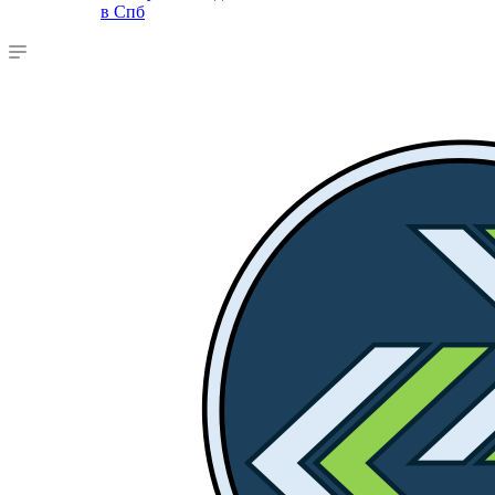
в Спб