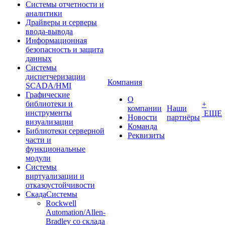
Системы отчетности и
аналитики
Драйверы и серверы
ввода-вывода
Информационная
безопасность и защита
данных
Системы
диспетчеризации
Компания
SCADA/HMI
Графические
О
библиотеки и
+
компании
Наши
инструменты
ЕЩЕ
Новости
партнёры
визуализации
Команда
Библиотеки серверной
Реквизиты
части и
функциональные
модули
Системы
виртуализации и
отказоустойчивости
СкадаСистемы
Rockwell
Automation/Allen-
Bradley со склада