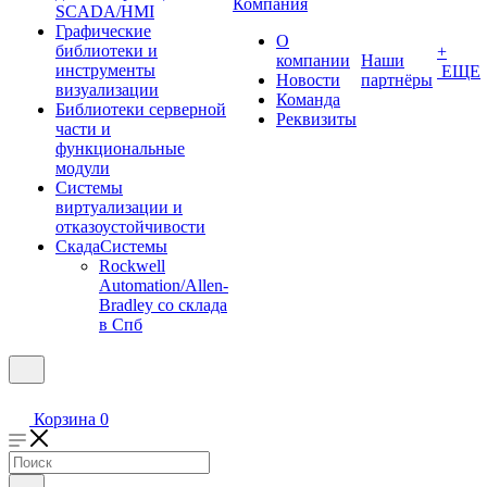
Компания
SCADA/HMI
Графические
О
библиотеки и
+
компании
Наши
инструменты
ЕЩЕ
Новости
партнёры
визуализации
Команда
Библиотеки серверной
Реквизиты
части и
функциональные
модули
Системы
виртуализации и
отказоустойчивости
СкадаСистемы
Rockwell
Automation/Allen-
Bradley со склада
в Спб
Корзина
0