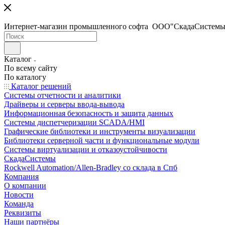
Интернет-магазин промышленного софта ООО"СкадаСистемы
Каталог
По всему сайту
По каталогу
Каталог решений
Системы отчетности и аналитики
Драйверы и серверы ввода-вывода
Информационная безопасность и защита данных
Системы диспетчеризации SCADA/HMI
Графические библиотеки и инструменты визуализации
Библиотеки серверной части и функциональные модули
Системы виртуализации и отказоустойчивости
СкадаСистемы
Rockwell Automation/Allen-Bradley со склада в Спб
Компания
О компании
Новости
Команда
Реквизиты
Наши партнёры