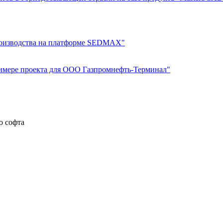
производства на платформе SEDMAX"
римере проекта для ООО Газпромнефть-Терминал"
о софта