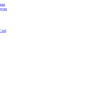
ции
дули
 Спб