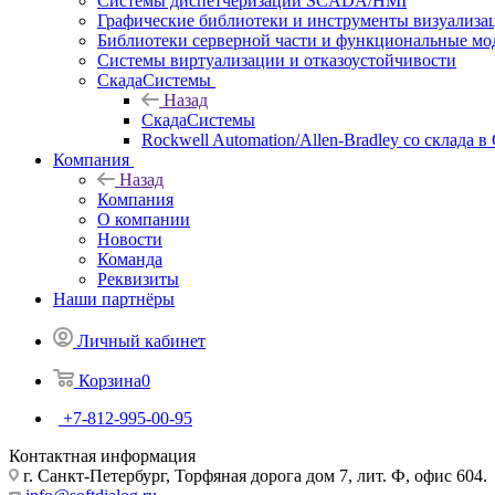
Системы диспетчеризации SCADA/HMI
Графические библиотеки и инструменты визуализа
Библиотеки серверной части и функциональные мо
Системы виртуализации и отказоустойчивости
СкадаСистемы
Назад
СкадаСистемы
Rockwell Automation/Allen-Bradley со склада в
Компания
Назад
Компания
О компании
Новости
Команда
Реквизиты
Наши партнёры
Личный кабинет
Корзина
0
+7-812-995-00-95
Контактная информация
г. Санкт-Петербург, Торфяная дорога дом 7, лит. Ф, офис 604.