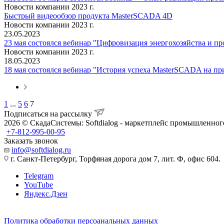
Новости компании 2023 г.
Быстрый видеообзор продукта MasterSCADA 4D
Новости компании 2023 г.
23.05.2023
23 мая состоялся вебинар "Цифровизация энергохозяйства и 
Новости компании 2023 г.
18.05.2023
18 мая состоялся вебинар "История успеха MasterSCADA на п
1
...
5
6
7
Подписаться на рассылку
2026 © СкадаСистемы: Softdialog - маркетплейс промышленног
+7-812-995-00-95
Заказать звонок
info@softdialog.ru
г. Санкт-Петербург, Торфяная дорога дом 7, лит. Ф, офис 604.
Telegram
YouTube
Яндекс.Дзен
Политика обработки персоанальных данных