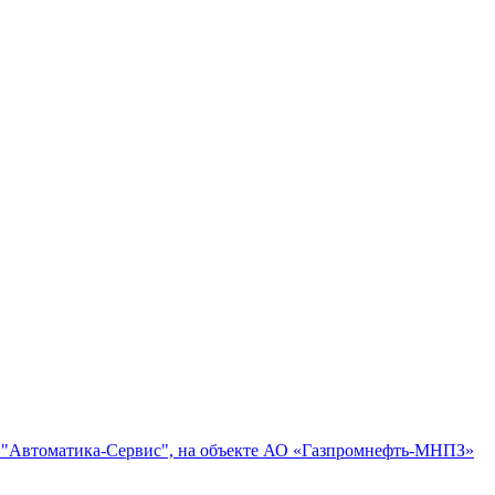
 "Автоматика-Сервис", на объекте АО «Газпромнефть-МНПЗ»