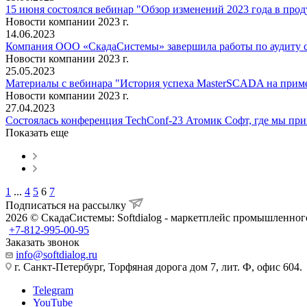
15 июня состоялся вебинар "Обзор изменений 2023 года в про
Новости компании 2023 г.
14.06.2023
Компания ООО «СкадаСистемы» завершила работы по аудит
Новости компании 2023 г.
25.05.2023
Материалы с вебинара "История успеха MasterSCADA на прим
Новости компании 2023 г.
27.04.2023
Состоялась конференция TechConf-23 Атомик Софт, где мы при
Показать еще
1
...
4
5
6
7
Подписаться на рассылку
2026 © СкадаСистемы: Softdialog - маркетплейс промышленног
+7-812-995-00-95
Заказать звонок
info@softdialog.ru
г. Санкт-Петербург, Торфяная дорога дом 7, лит. Ф, офис 604.
Telegram
YouTube