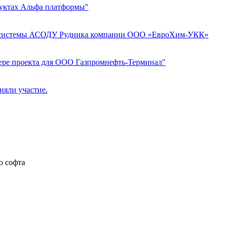
дуктах Альфа платформы"
у системы АСОДУ Рудника компании ООО «ЕвроХим-УКК»
ере проекта для ООО Газпромнефть-Терминал"
няли участие.
о софта