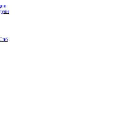
ции
дули
 Спб