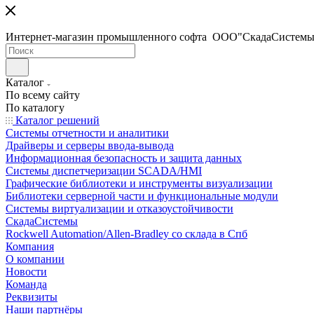
Интернет-магазин промышленного софта ООО"СкадаСистемы
Каталог
По всему сайту
По каталогу
Каталог решений
Системы отчетности и аналитики
Драйверы и серверы ввода-вывода
Информационная безопасность и защита данных
Системы диспетчеризации SCADA/HMI
Графические библиотеки и инструменты визуализации
Библиотеки серверной части и функциональные модули
Системы виртуализации и отказоустойчивости
СкадаСистемы
Rockwell Automation/Allen-Bradley со склада в Спб
Компания
О компании
Новости
Команда
Реквизиты
Наши партнёры