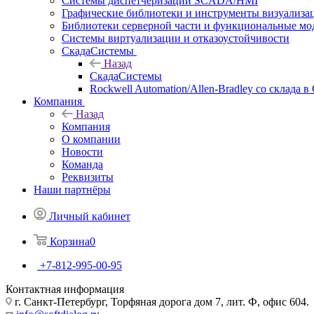
Системы диспетчеризации SCADA/HMI
Графические библиотеки и инструменты визуализа
Библиотеки серверной части и функциональные мо
Системы виртуализации и отказоустойчивости
СкадаСистемы
Назад
СкадаСистемы
Rockwell Automation/Allen-Bradley со склада в
Компания
Назад
Компания
О компании
Новости
Команда
Реквизиты
Наши партнёры
Личный кабинет
Корзина
0
+7-812-995-00-95
Контактная информация
г. Санкт-Петербург, Торфяная дорога дом 7, лит. Ф, офис 604.