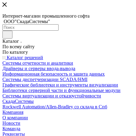
Интернет-магазин промышленного софта
ООО"СкадаСистемы"
Каталог
По всему сайту
По каталогу
Каталог решений
Системы отчетности и аналитики
Драйверы и серверы ввода-вывода
Информационная безопасность и защита данных
Системы диспетчеризации SCADA/HMI
Графические библиотеки и инструменты визуализации
Библиотеки серверной части и функциональные модули
Системы виртуализации и отказоустойчивости
СкадаСистемы
Rockwell Automation/Allen-Bradley со склада в Спб
Компания
О компании
Новости
Команда
Реквизиты