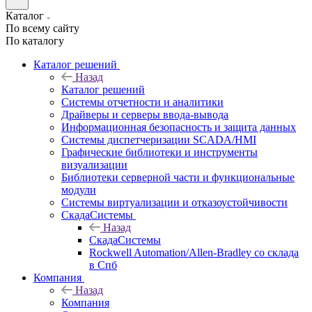
Каталог
По всему сайту
По каталогу
Каталог решений
Назад
Каталог решений
Системы отчетности и аналитики
Драйверы и серверы ввода-вывода
Информационная безопасность и защита данных
Системы диспетчеризации SCADA/HMI
Графические библиотеки и инструменты
визуализации
Библиотеки серверной части и функциональные
модули
Системы виртуализации и отказоустойчивости
СкадаСистемы
Назад
СкадаСистемы
Rockwell Automation/Allen-Bradley со склада
в Спб
Компания
Назад
Компания