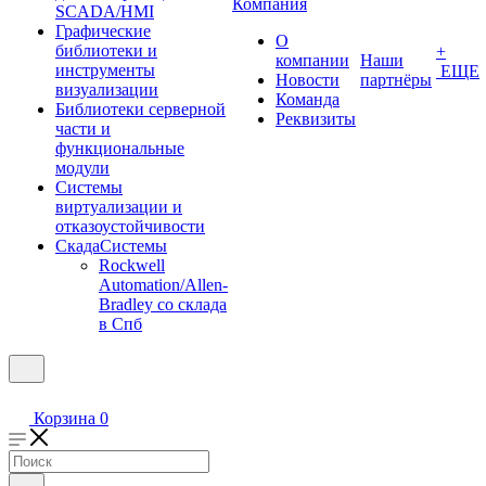
Компания
SCADA/HMI
Графические
О
библиотеки и
+
компании
Наши
инструменты
ЕЩЕ
Новости
партнёры
визуализации
Команда
Библиотеки серверной
Реквизиты
части и
функциональные
модули
Системы
виртуализации и
отказоустойчивости
СкадаСистемы
Rockwell
Automation/Allen-
Bradley со склада
в Спб
Корзина
0