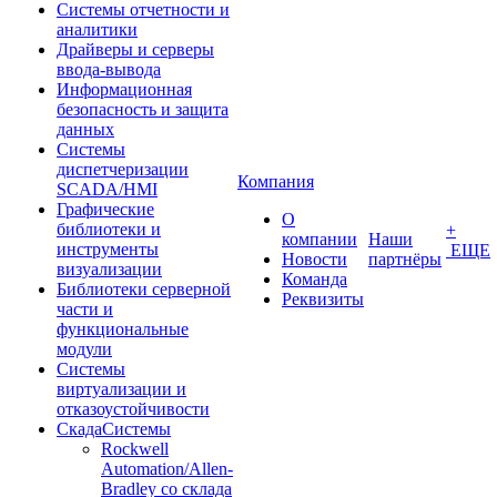
Системы отчетности и
аналитики
Драйверы и серверы
ввода-вывода
Информационная
безопасность и защита
данных
Системы
диспетчеризации
Компания
SCADA/HMI
Графические
О
библиотеки и
+
компании
Наши
инструменты
ЕЩЕ
Новости
партнёры
визуализации
Команда
Библиотеки серверной
Реквизиты
части и
функциональные
модули
Системы
виртуализации и
отказоустойчивости
СкадаСистемы
Rockwell
Automation/Allen-
Bradley со склада