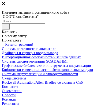
Интернет-магазин промышленного софта
ООО"СкадаСистемы"
Каталог
По всему сайту
По каталогу
Каталог решений
Системы отчетности и аналитики
Драйверы и серверы ввода-вывода
Информационная безопасность и защита данных
Системы диспетчеризации SCADA/HMI
Графические библиотеки и инструменты визуализации
Библиотеки серверной части и функциональные модули
Системы виртуализации и отказоустойчивости
СкадаСистемы
Rockwell Automation/Allen-Bradley со склада в Спб
Компания
О компании
Новости
Команда
Реквизиты