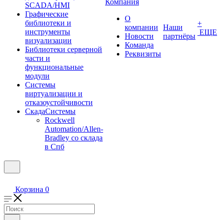
Компания
SCADA/HMI
Графические
О
библиотеки и
+
компании
Наши
инструменты
ЕЩЕ
Новости
партнёры
визуализации
Команда
Библиотеки серверной
Реквизиты
части и
функциональные
модули
Системы
виртуализации и
отказоустойчивости
СкадаСистемы
Rockwell
Automation/Allen-
Bradley со склада
в Спб
Корзина
0