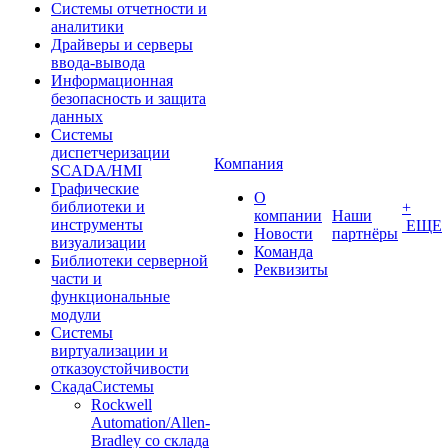
Системы отчетности и
аналитики
Драйверы и серверы
ввода-вывода
Информационная
безопасность и защита
данных
Системы
диспетчеризации
Компания
SCADA/HMI
Графические
О
библиотеки и
+
компании
Наши
инструменты
ЕЩЕ
Новости
партнёры
визуализации
Команда
Библиотеки серверной
Реквизиты
части и
функциональные
модули
Системы
виртуализации и
отказоустойчивости
СкадаСистемы
Rockwell
Automation/Allen-
Bradley со склада