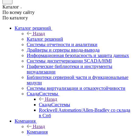
Каталог
По всему сайту
По каталогу
Каталог решений
Назад
Каталог решений
Системы отчетности и аналитики
Драйверы и серверы ввода-вывода
Информационная безопасность и защита данных
Системы диспетчеризации SCADA/HMI
Графические библиотеки и инструменты
визуализации
Библиотеки серверной части и функциональные
модули
Системы виртуализации и отказоустойчивости
СкадаСистемы
Назад
СкадаСистемы
Rockwell Automation/Allen-Bradley со склада
в Спб
Компания
Назад
Компания