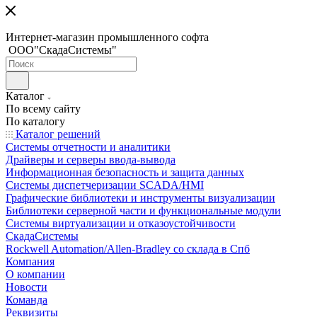
Интернет-магазин промышленного софта
ООО"СкадаСистемы"
Каталог
По всему сайту
По каталогу
Каталог решений
Системы отчетности и аналитики
Драйверы и серверы ввода-вывода
Информационная безопасность и защита данных
Системы диспетчеризации SCADA/HMI
Графические библиотеки и инструменты визуализации
Библиотеки серверной части и функциональные модули
Системы виртуализации и отказоустойчивости
СкадаСистемы
Rockwell Automation/Allen-Bradley со склада в Спб
Компания
О компании
Новости
Команда
Реквизиты