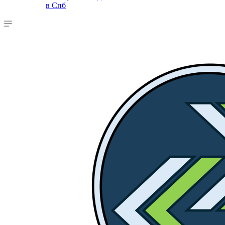
в Спб