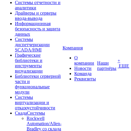
Системы отчетности и
аналитики
Драйверы и серверы
ввода-вывода
Информационная
безопасность и защита
данных
Системы
диспетчеризации
Компания
SCADA/HMI
Графические
О
библиотеки и
+
компании
Наши
инструменты
ЕЩЕ
Новости
партнёры
визуализации
Команда
Библиотеки серверной
Реквизиты
части и
функциональные
модули
Системы
виртуализации и
отказоустойчивости
СкадаСистемы
Rockwell
Automation/Allen-
Bradley со склада