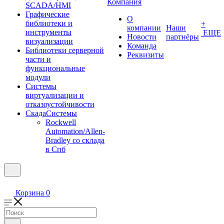
Компания
SCADA/HMI
Графические
О
библиотеки и
+
компании
Наши
инструменты
ЕЩЕ
Новости
партнёры
визуализации
Команда
Библиотеки серверной
Реквизиты
части и
функциональные
модули
Системы
виртуализации и
отказоустойчивости
СкадаСистемы
Rockwell
Automation/Allen-
Bradley со склада
в Спб
Корзина
0