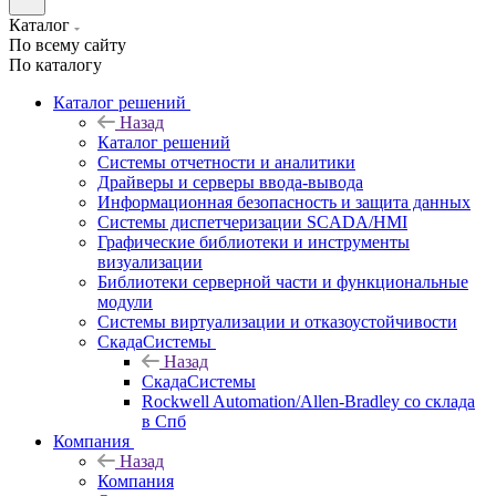
Каталог
По всему сайту
По каталогу
Каталог решений
Назад
Каталог решений
Системы отчетности и аналитики
Драйверы и серверы ввода-вывода
Информационная безопасность и защита данных
Системы диспетчеризации SCADA/HMI
Графические библиотеки и инструменты
визуализации
Библиотеки серверной части и функциональные
модули
Системы виртуализации и отказоустойчивости
СкадаСистемы
Назад
СкадаСистемы
Rockwell Automation/Allen-Bradley со склада
в Спб
Компания
Назад
Компания