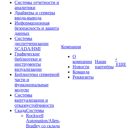
Системы отчетности и
аналитики
Драйверы и серверы
ввода-вывода
Информационная
безопасность и защита
данных
Системы
диспетчеризации
Компания
SCADA/HMI
Графические
О
библиотеки и
+
компании
Наши
инструменты
ЕЩЕ
Новости
партнёры
визуализации
Команда
Библиотеки серверной
Реквизиты
части и
функциональные
модули
Системы
виртуализации и
отказоустойчивости
СкадаСистемы
Rockwell
Automation/Allen-
Bradley со склада