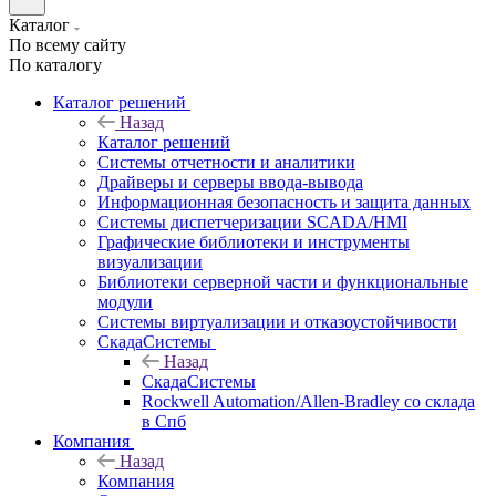
Каталог
По всему сайту
По каталогу
Каталог решений
Назад
Каталог решений
Системы отчетности и аналитики
Драйверы и серверы ввода-вывода
Информационная безопасность и защита данных
Системы диспетчеризации SCADA/HMI
Графические библиотеки и инструменты
визуализации
Библиотеки серверной части и функциональные
модули
Системы виртуализации и отказоустойчивости
СкадаСистемы
Назад
СкадаСистемы
Rockwell Automation/Allen-Bradley со склада
в Спб
Компания
Назад
Компания