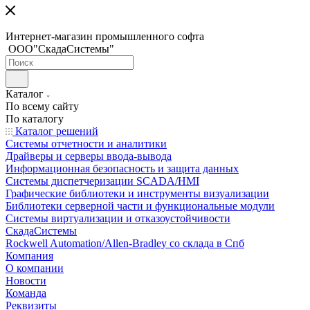
Интернет-магазин промышленного софта
ООО"СкадаСистемы"
Каталог
По всему сайту
По каталогу
Каталог решений
Системы отчетности и аналитики
Драйверы и серверы ввода-вывода
Информационная безопасность и защита данных
Системы диспетчеризации SCADA/HMI
Графические библиотеки и инструменты визуализации
Библиотеки серверной части и функциональные модули
Системы виртуализации и отказоустойчивости
СкадаСистемы
Rockwell Automation/Allen-Bradley со склада в Спб
Компания
О компании
Новости
Команда
Реквизиты