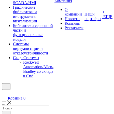
Компания
SCADA/HMI
Графические
О
библиотеки и
+
компании
Наши
инструменты
ЕЩЕ
Новости
партнёры
визуализации
Команда
Библиотеки серверной
Реквизиты
части и
функциональные
модули
Системы
виртуализации и
отказоустойчивости
СкадаСистемы
Rockwell
Automation/Allen-
Bradley со склада
в Спб
Корзина
0