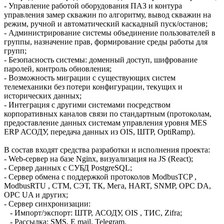
- Управление работой оборудования ПАЗ и контура
управления замер скважин по алгоритму, вывод скважин на
режим, ручной и автоматический каскадный пуск/останов;
- Администрирование системы объединение пользователей в
группы, назначение прав, формирование среды работы для
групп;
- Безопасность системы: доменный доступ, шифрование
паролей, контроль обновления;
- Возможность миграции с существующих систем
телемеханики без потери конфигурации, текущих и
исторических данных;
- Интеграция с другими системами посредством
корпоративных каналов связи по стандартным (протоколам,
предоставление данных системам управления уровня MES
ERP АСОДУ, передача данных из OIS, ШТР, OptiRamp).
В состав входят средства разработки и исполнения проекта:
- Web-сервер на базе Nginx, визуализация на JS (React);
- Сервер данных с СУБД PostgreSQL;
- Сервер обмена с поддержкой протоколов ModbusTCP ,
ModbusRTU , СТМ, СЭТ, ТК, Мега, HART, SNMP, OPC DA,
OPC UA и других;
- Сервер синхронизации:
- Импорт/экспорт: ШТР, АСОДУ, OIS , ТИС, Zifra;
- Рассылка: SMS, E mail, Telegram.