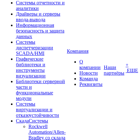
Системы отчетности и
аналитики
Драйверы и серверы
ввода-вывода
Информационная
безопасность и защита
данных
Системы
диспетчеризации
Компания
SCADA/HMI
Графические
О
библиотеки и
+
компании
Наши
инструменты
ЕЩЕ
Новости
партнёры
визуализации
Команда
Библиотеки серверной
Реквизиты
части и
функциональные
модули
Системы
виртуализации и
отказоустойчивости
СкадаСистемы
Rockwell
Automation/Allen-
Bradley со склада