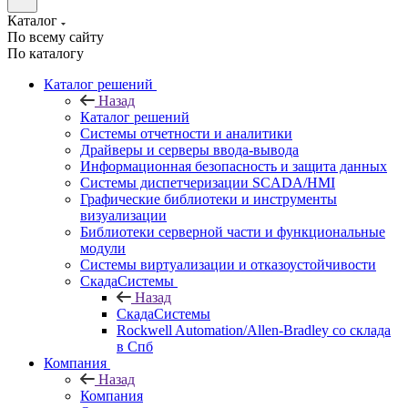
Каталог
По всему сайту
По каталогу
Каталог решений
Назад
Каталог решений
Системы отчетности и аналитики
Драйверы и серверы ввода-вывода
Информационная безопасность и защита данных
Системы диспетчеризации SCADA/HMI
Графические библиотеки и инструменты
визуализации
Библиотеки серверной части и функциональные
модули
Системы виртуализации и отказоустойчивости
СкадаСистемы
Назад
СкадаСистемы
Rockwell Automation/Allen-Bradley со склада
в Спб
Компания
Назад
Компания