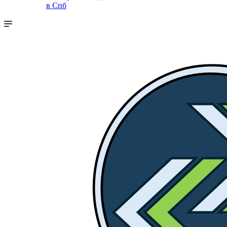
в Спб