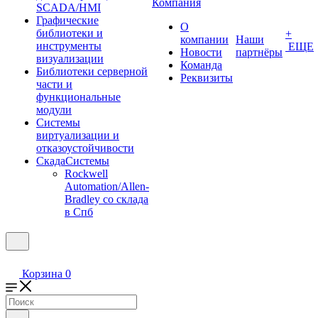
Компания
SCADA/HMI
Графические
О
библиотеки и
+
компании
Наши
инструменты
ЕЩЕ
Новости
партнёры
визуализации
Команда
Библиотеки серверной
Реквизиты
части и
функциональные
модули
Системы
виртуализации и
отказоустойчивости
СкадаСистемы
Rockwell
Automation/Allen-
Bradley со склада
в Спб
Корзина
0