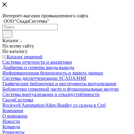
Интернет-магазин промышленного софта
ООО"СкадаСистемы"
Каталог
По всему сайту
По каталогу
Каталог решений
Системы отчетности и аналитики
Драйверы и серверы ввода-вывода
Информационная безопасность и защита данных
Системы диспетчеризации SCADA/HMI
Графические библиотеки и инструменты визуализации
Библиотеки серверной части и функциональные модули
Системы виртуализации и отказоустойчивости
СкадаСистемы
Rockwell Automation/Allen-Bradley со склада в Спб
Компания
О компании
Новости
Команда
Реквизиты