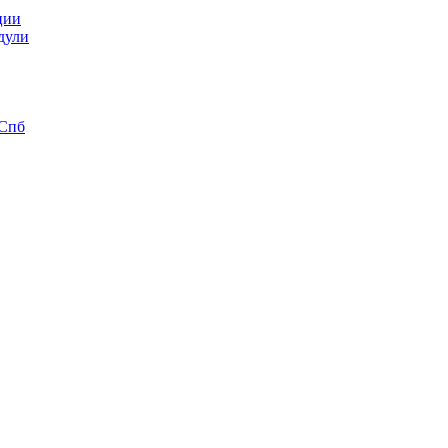
ции
дули
 Спб