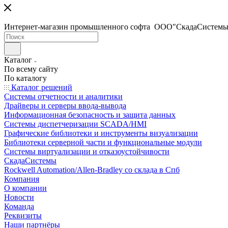
Интернет-магазин промышленного софта ООО"СкадаСистемы
Каталог
По всему сайту
По каталогу
Каталог решений
Системы отчетности и аналитики
Драйверы и серверы ввода-вывода
Информационная безопасность и защита данных
Системы диспетчеризации SCADA/HMI
Графические библиотеки и инструменты визуализации
Библиотеки серверной части и функциональные модули
Системы виртуализации и отказоустойчивости
СкадаСистемы
Rockwell Automation/Allen-Bradley со склада в Спб
Компания
О компании
Новости
Команда
Реквизиты
Наши партнёры