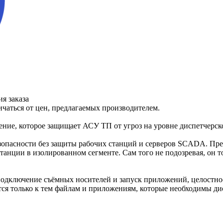
я заказа
ичаться от цен, предлагаемых производителем.
ние, которое защищает АСУ ТП от угроз на уровне диспетчерск
пасности без защиты рабочих станций и серверов SCADA. Пред
анции в изолированном сегменте. Сам того не подозревая, он то
 подключение съёмных носителей и запуск приложений, целостнос
тся только к тем файлам и приложениям, которые необходимы ди