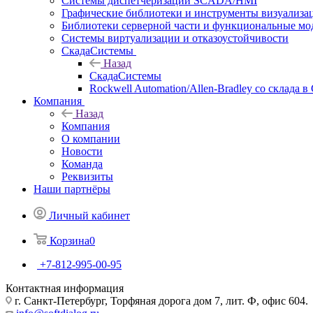
Системы диспетчеризации SCADA/HMI
Графические библиотеки и инструменты визуализа
Библиотеки серверной части и функциональные мо
Системы виртуализации и отказоустойчивости
СкадаСистемы
Назад
СкадаСистемы
Rockwell Automation/Allen-Bradley со склада в
Компания
Назад
Компания
О компании
Новости
Команда
Реквизиты
Наши партнёры
Личный кабинет
Корзина
0
+7-812-995-00-95
Контактная информация
г. Санкт-Петербург, Торфяная дорога дом 7, лит. Ф, офис 604.